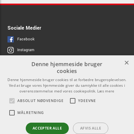
Sociale Medier
Facebook
Instagram
×
Denne hjemmeside bruger
Links
Kontakt
cookies
Job hos os
Som privatperson kan du ikke
Denne hjemmeside bruger cookies til at forbedre brugeroplevelsen.
købe på denne hjemmeside, alt
Ved at bruge vores hjemmeside giver du samtykke til alle cookies i
Om Os
salg foregår gennem vores
overensstemmelse med vores cookiepolitik.
Læs mere
forhandlere.
Agenturer
ABSOLUT NØDVENDIGE
YDEEVNE
info@emnordic.dk
Log ind
MÅLRETNING
GDPR & Cookies
ACCEPTER ALLE
AFVIS ALLE