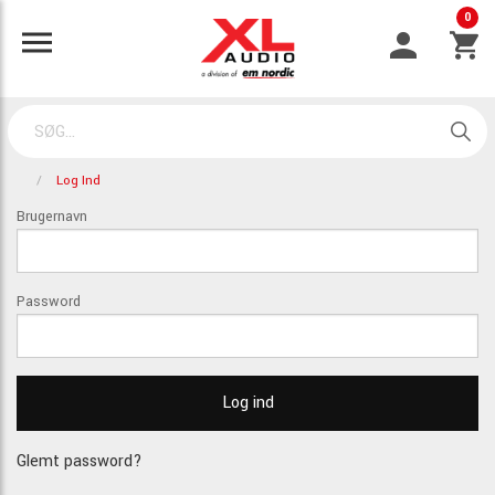
0
Log Ind
Brugernavn
Password
Glemt password?