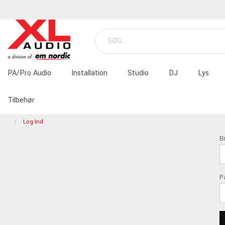
PA/Pro Audio
Installation
Studio
DJ
Lys
Tilbehør
Log Ind
B
P