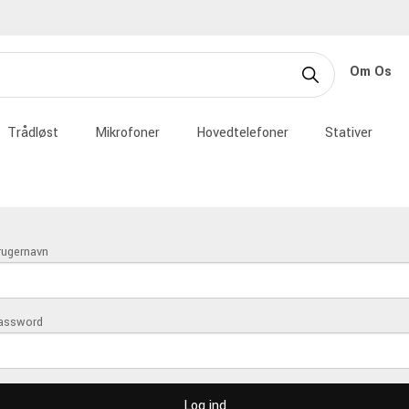
Om Os
Trådløst
Mikrofoner
Hovedtelefoner
Stativer
rugernavn
assword