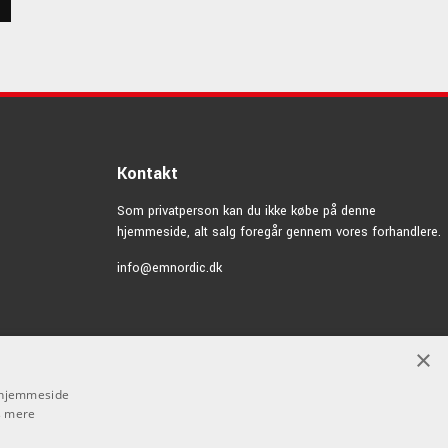
Kontakt
Som privatperson kan du ikke købe på denne
hjemmeside, alt salg foregår gennem vores forhandlere.
info@emnordic.dk
×
s hjemmeside
 mere