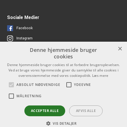
Sociale Medier
Facebook
Instagram
×
Denne hjemmeside bruger
Links
Kontakt
cookies
Denne hjemmeside bruger cookies til at forbedre brugeroplevelsen.
Job hos os
Som privatperson kan du ikke
Ved at bruge vores hjemmeside giver du samtykke til alle cookies i
købe på denne hjemmeside, alt
Om Os
overensstemmelse med vores cookiepolitik.
Læs mere
salg foregår gennem vores
forhandlere.
ABSOLUT NØDVENDIGE
YDEEVNE
Agenturer
info@emnordic.dk
Log ind
MÅLRETNING
GDPR & Cookies
ACCEPTER ALLE
AFVIS ALLE
VIS DETALJER