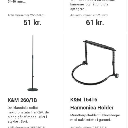
34-40 mm...
kameraer og håndholdte
optagere..
Artikelnummer 25585070
Artikelnummer 25521920
51 kr.
61 kr.
K&M 16416
K&M 260/1B
Harmonica Holder
Det klassiske solist-
mikrofonstativ fra K&M, der
Mundharpeholder til bluesharpe
aldrig går af mode - eller i
med nakkestøtte i gummi.
stykker. Sort.
Artikelnummer 2552601B
Artikelnummer 25516416