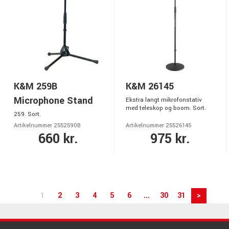
K&M 259B
K&M 26145
Microphone Stand
Ekstra langt mikrofonstativ
med teleskop og boom. Sort.
259. Sort.
Artikelnummer 2552590B
Artikelnummer 25526145
660 kr.
975 kr.
1
2
3
4
5
6
...
30
31
>