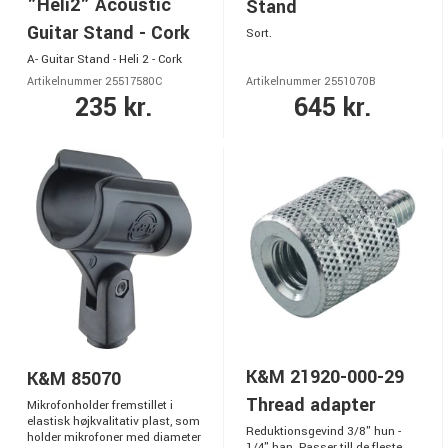
"Heli2" Acoustic
Stand
Guitar Stand - Cork
Sort.
A- Guitar Stand - Heli 2 - Cork
Artikelnummer 25517580C
Artikelnummer 2551070B
235 kr.
645 kr.
K&M 21920-000-29
K&M 85070
Thread adapter
Mikrofonholder fremstillet i
elastisk højkvalitativ plast, som
Reduktionsgevind 3/8" hun -
holder mikrofoner med diameter
1/4" han. Passer till de fleste