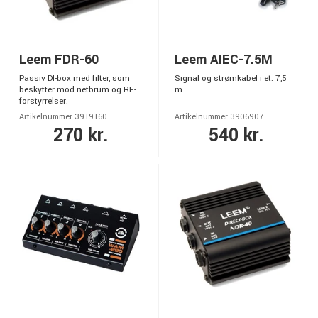
Leem FDR-60
Leem AIEC-7.5M
Passiv DI-box med filter, som
Signal og strømkabel i et. 7,5
beskytter mod netbrum og RF-
m.
forstyrrelser.
Artikelnummer 3919160
Artikelnummer 3906907
270 kr.
540 kr.