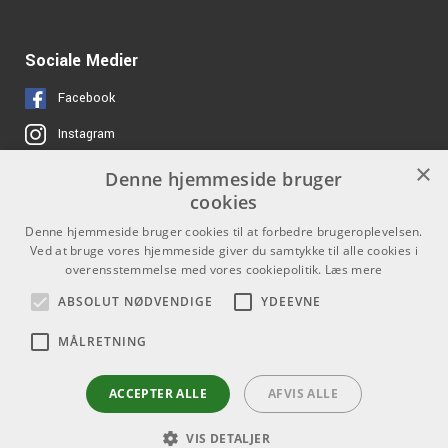
Sociale Medier
Facebook
Instagram
×
Denne hjemmeside bruger
Links
Kontakt
cookies
Job hos os
Som privatperson kan du ikke
Denne hjemmeside bruger cookies til at forbedre brugeroplevelsen.
købe på denne hjemmeside, alt
Ved at bruge vores hjemmeside giver du samtykke til alle cookies i
Om Os
overensstemmelse med vores cookiepolitik.
Læs mere
salg foregår gennem vores
forhandlere.
Agenturer
ABSOLUT NØDVENDIGE
YDEEVNE
info@emnordic.dk
Log ind
MÅLRETNING
GDPR & Cookies
ACCEPTER ALLE
AFVIS ALLE
VIS DETALJER