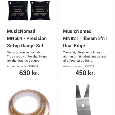
MusicNomad
MusicNomad
MN604 - Precision
MN821 Tribeam 3'n1
Setup Gauge Set
Dual Edge
Setup guage set including
Tre-sidet, ultrapræcis lineal i
Truss rod-, Nut height, String
aluminium til udmåling og test
Height-, Radius gauges
af gribebræt og bånd.
Artikelnummer 1451604
Artikelnummer 1451821
630 kr.
450 kr.