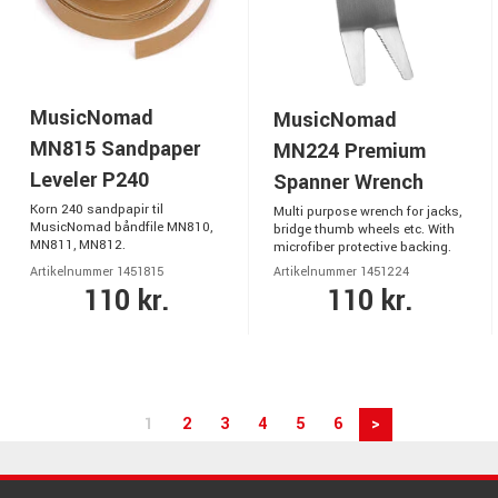
MusicNomad
MusicNomad
MN815 Sandpaper
MN224 Premium
Leveler P240
Spanner Wrench
Korn 240 sandpapir til
Multi purpose wrench for jacks,
MusicNomad båndfile MN810,
bridge thumb wheels etc. With
MN811, MN812.
microfiber protective backing.
Artikelnummer 1451815
Artikelnummer 1451224
110 kr.
110 kr.
1
2
3
4
5
6
>