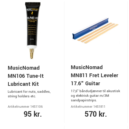
MusicNomad
MusicNomad
MN811 Fret Leveler
MN106 Tune-It
17.6" Guitar
Lubricant Kit
17,6" båndudjævner til akustisk
Lubricant for nuts, saddles,
og elektrisk guitar m/3M
string holders etc.
sandpapirstrips.
Artikelnummer 1451106
Artikelnummer 1451811
95 kr.
570 kr.