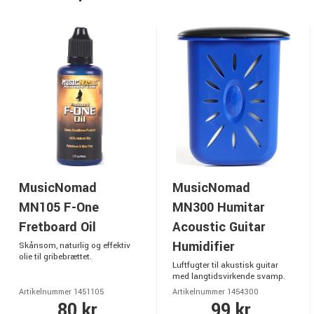
MusicNomad
MusicNomad
MN105 F-One
MN300 Humitar
Fretboard Oil
Acoustic Guitar
Humidifier
Skånsom, naturlig og effektiv
olie til gribebrættet.
Luftfugter til akustisk guitar
med langtidsvirkende svamp.
Artikelnummer 1451105
Artikelnummer 1454300
80 kr.
99 kr.