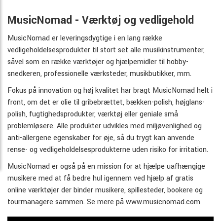
MusicNomad - Værktøj og vedligehold
MusicNomad er leveringsdygtige i en lang række
vedligeholdelsesprodukter til stort set alle musikinstrumenter,
såvel som en række værktøjer og hjælpemidler til hobby-
snedkeren, professionelle værksteder, musikbutikker, mm.
Fokus på innovation og høj kvalitet har bragt MusicNomad helt i
front, om det er olie til gribebrættet, bækken-polish, højglans-
polish, fugtighedsprodukter, værktøj eller geniale små
problemløsere. Alle produkter udvikles med miljøvenlighed og
anti-allergene egenskaber for øje, så du trygt kan anvende
rense- og vedligeholdelsesprodukterne uden risiko for irritation.
MusicNomad er også på en mission for at hjælpe uafhængige
musikere med at få bedre hul igennem ved hjælp af gratis
online værktøjer der binder musikere, spillesteder, bookere og
tourmanagere sammen. Se mere på www.musicnomad.com