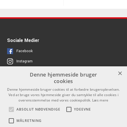
Sociale Medier
Facebook
Instagram
×
Denne hjemmeside bruger
Links
Kontakt
cookies
Job hos os
Som privatperson kan du ikke
Denne hjemmeside bruger cookies til at forbedre brugeroplevelsen.
købe på denne hjemmeside, alt
Ved at bruge vores hjemmeside giver du samtykke til alle cookies i
Om Os
salg foregår gennem vores
overensstemmelse med vores cookiepolitik.
Læs mere
forhandlere.
Agenturer
ABSOLUT NØDVENDIGE
YDEEVNE
info@emnordic.dk
Log ind
MÅLRETNING