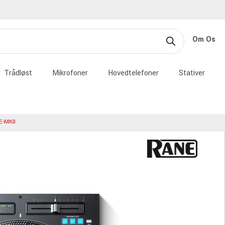
Om Os
Trådløst
Mikrofoner
Hovedtelefoner
Stativer
-MKII