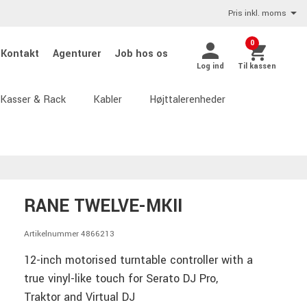
Pris inkl. moms
0
Kontakt
Agenturer
Job hos os
Log ind
Til kassen
Kasser & Rack
Kabler
Højttalerenheder
RANE TWELVE-MKII
Artikelnummer 4866213
12-inch motorised turntable controller with a
true vinyl-like touch for Serato DJ Pro,
Traktor and Virtual DJ