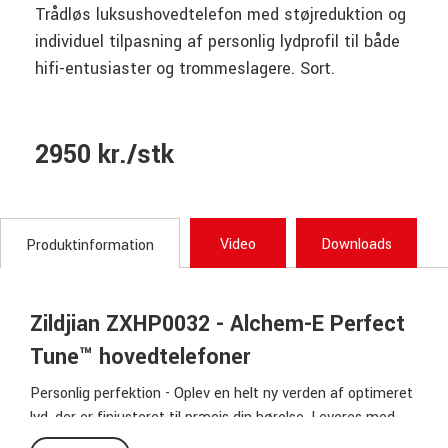
Trådløs luksushovedtelefon med støjreduktion og
individuel tilpasning af personlig lydprofil til både
hifi-entusiaster og trommeslagere. Sort.
2950 kr./stk
Video
Downloads
Produktinformation
Zildjian ZXHP0032 - Alchem-E Perfect
Tune™ hovedtelefoner
Personlig perfektion - Oplev en helt ny verden af ​​optimeret
lyd, der er finjusteret til præcis din hørelse. Leveres med
elegant sort bæretaske, ladekabel, lydkabel med oprul, 6,35