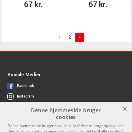
67 kr.
67 kr.
1
2
>
Sociale Medier
Facebook
Instagram
×
Denne hjemmeside bruger
Links
Kontakt
cookies
Job hos os
Som privatperson kan du ikke
Denne hjemmeside bruger cookies til at forbedre brugeroplevelsen.
købe på denne hjemmeside, alt
Ved at bruge vores hjemmeside giver du samtykke til alle cookies i