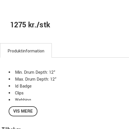
1275 kr./stk
Produktinformation
Min. Drum Depth: 12”
Max. Drum Depth: 12”
Id Badge
Clips
Webbing
Belt Ends
VIS MERE
Carry Handle
Pull Handle
Foam Pads Protection