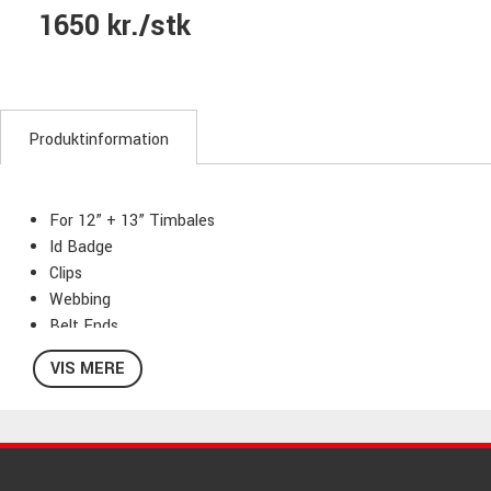
1650 kr./stk
Produktinformation
For 12” + 13” Timbales
Id Badge
Clips
Webbing
Belt Ends
Carry Handle
VIS MERE
Divider Board
Stacking Feature
Foam Pads Protection
Color: Black