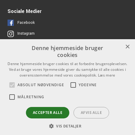
Sociale Medier
Facebook
Instagram
×
Denne hjemmeside bruger
Links
Kontakt
cookies
Job hos os
Som privatperson kan du ikke
Denne hjemmeside bruger cookies til at forbedre brugeroplevelsen.
købe på denne hjemmeside, alt
Ved at bruge vores hjemmeside giver du samtykke til alle cookies i
Om Os
salg foregår gennem vores
overensstemmelse med vores cookiepolitik.
Læs mere
forhandlere.
Agenturer
ABSOLUT NØDVENDIGE
YDEEVNE
info@emnordic.dk
Log ind
MÅLRETNING
GDPR & Cookies
ACCEPTER ALLE
AFVIS ALLE
VIS DETALJER