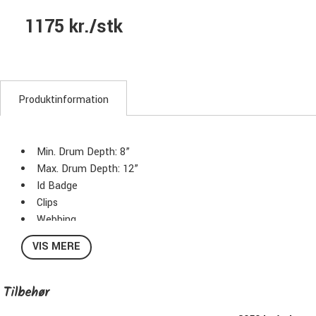
1175 kr./stk
Produktinformation
Min. Drum Depth: 8”
Max. Drum Depth: 12”
Id Badge
Clips
Webbing
Belt Ends
VIS MERE
Carry Handle
Stacking Feature
Foam Pads Protection
Tilbehør
Color: Black