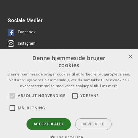
Sociale Medier
Facebook
Instagram
×
Denne hjemmeside bruger
Links
Kontakt
cookies
Job hos os
Som privatperson kan du ikke
Denne hjemmeside bruger cookies til at forbedre brugeroplevelsen.
købe på denne hjemmeside, alt
Ved at bruge vores hjemmeside giver du samtykke til alle cookies i
Om Os
salg foregår gennem vores
overensstemmelse med vores cookiepolitik.
Læs mere
forhandlere.
Agenturer
ABSOLUT NØDVENDIGE
YDEEVNE
info@emnordic.dk
Log ind
MÅLRETNING
GDPR & Cookies
ACCEPTER ALLE
AFVIS ALLE
VIS DETALJER