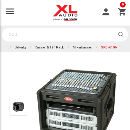
0
Udvalg
Kasser & 19" Rack
Mixerkasser
SKB-R106