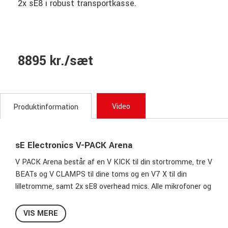
2x sE8 i robust transportkasse.
8895 kr./sæt
Video
Produktinformation
sE Electronics V-PACK Arena
V PACK Arena består af en V KICK til din stortromme, tre V
BEATs og V CLAMPS til dine toms og en V7 X til din
lilletromme, samt 2x sE8 overhead mics. Alle mikrofoner og
tilbehør leveres i en robust og karakteristisk flightcase i
plast, med et ekstra tomt rum så der er plads til din hi-hat
VIS MERE
mikrofon.