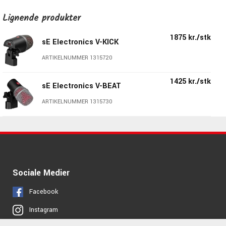
Lignende produkter
1x V KICK
3x V BEATs med V CLAMPS mikrofonholder
1875 kr./stk
1x V7x med mikrofonholder
sE Electronics V-KICK
2x sE8 med mikrofonholder
ARTIKELNUMMER 1315720
Robust transportkasse med et ekstra rum
1425 kr./stk
sE Electronics V-BEAT
ARTIKELNUMMER 1315730
Sociale Medier
Facebook
Instagram