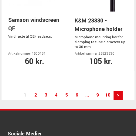
Samson windscreen
K&M 23830 -
QE
Microphone holder
Vindhætte til QE-headsets.
Microphone mounting bar for
clamping to tube diameters up
to 30 mm
Artikelnummer 1500131
Artikelnummer 25523830
60 kr.
105 kr.
1
2
3
4
5
6
...
9
10
>
Sociale Medier