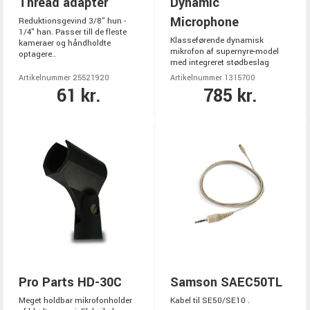
Thread adapter
Dynamic
Microphone
Reduktionsgevind 3/8" hun -
1/4" han. Passer till de fleste
Klasseførende dynamisk
kameraer og håndholdte
mikrofon af supernyre-model
optagere..
med integreret stødbeslag
Artikelnummer 25521920
Artikelnummer 1315700
61 kr.
785 kr.
Pro Parts HD-30C
Samson SAEC50TL
Meget holdbar mikrofonholder
Kabel til SE50/SE10 .