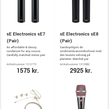
sE Electronics sE7
sE Electronics sE8
(Pair)
(Pair)
An affordable & classy
Sandsynligvis de
condenser for any source.
småmembransmikrofoner med
Carefully matched stereo pair
den laveste selvstøj på
planeten. Matchet par
Artikelnummer 1312772
Artikelnummer 1312882
1575 kr.
2925 kr.