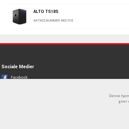
ALTO TS18S
ARTIKELNUMMER 4821318
ALTO TS12S
ARTIKELNUMMER 4821312
ALTO TS415 Cover
Sociale Medier
ARTIKELNUMMER 4822415
Facebook
Instagram
Denne hjemm
giver 
DSP optimeret lyd