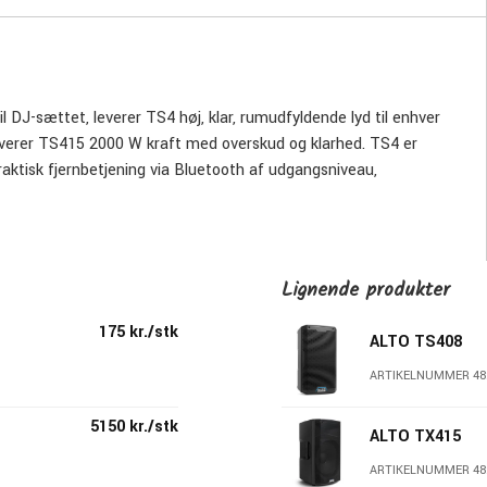
l DJ-sættet, leverer TS4 høj, klar, rumudfyldende lyd til enhver
everer TS415 2000 W kraft med overskud og klarhed. TS4 er
aktisk fjernbetjening via Bluetooth af udgangsniveau,
e. Ydermere kan Altos "True Wireless Stereo linking"
. Du finder appen i den respektive app store.
Lignende produkter
analer og en dedikeret Bluetooth-kanal. Mic/Line-kanalerne har
175 kr./stk
nter og linjeniveausignaler uden behov for yderligere hardware
ALTO TS408
nemt at parre din bærbare computer, telefon eller tablet og med
ARTIKELNUMMER 48
 to TS4-højttalere i perfekt stereo uden brug af kabler.
5150 kr./stk
ALTO TX415
ARTIKELNUMMER 48