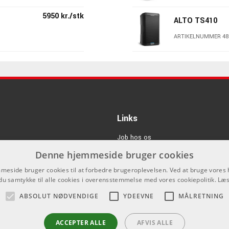
5950 kr./stk
ALTO TS410
ARTIKELNUMMER 48
4295 kr./stk
ALTO TS412
ARTIKELNUMMER 48
395 kr./stk
Links
Job hos os
Denne hjemmeside bruger cookies
Om Os
eside bruger cookies til at forbedre brugeroplevelsen. Ved at bruge vore
Agenturer
du samtykke til alle cookies i overensstemmelse med vores cookiepolitik.
Læs
Log ind
ABSOLUT NØDVENDIGE
YDEEVNE
MÅLRETNING
GDPR & Cookies
ACCEPTER ALLE
AFVIS ALLE