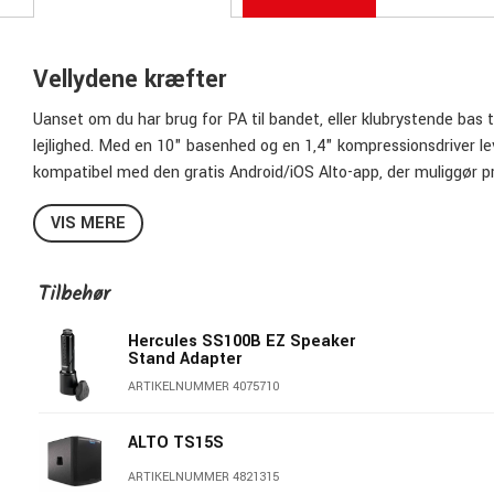
Vellydene kræfter
Uanset om du har brug for PA til bandet, eller klubrystende bas ti
lejlighed. Med en 10" basenhed og en 1,4" kompressionsdriver l
kompatibel med den gratis Android/iOS Alto-app, der muliggør pr
brugstilstand, brugerdefineret EQ og valg af Subwoofer-størrels
VIS MERE
konfigureres eksternt via appen for at spare tid under opsætning
Indbygget 3-kanals mixer
Tilbehør
TS4 har en integreret 3-kanals mixer med to Mic/Line-indgangsk
XLR/TRS combo-jackstik og kan bruges med mikrofoner, instrume
Hercules SS100B EZ Speaker
Stand Adapter
eller justering. TS4s indbyggede Bluetooth-forbindelse gør det 
ARTIKELNUMMER 4075710
True Wireless Stereo-funktionen kan du streame Bluetooth-lyd til
ALTO TS15S
ARTIKELNUMMER 4821315