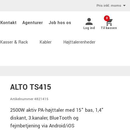
Pris inkl. moms
0
Kontakt
Agenturer
Job hos os
Log ind
Til kassen
Kasser & Rack
Kabler
Højttalerenheder
ALTO TS415
Artikelnummer 4821415
2500W aktiv PA-højttaler med 15" bas, 1,4"
diskant, 3.kanaler, BlueTooth og
fejrnbetjening via Android/iOS