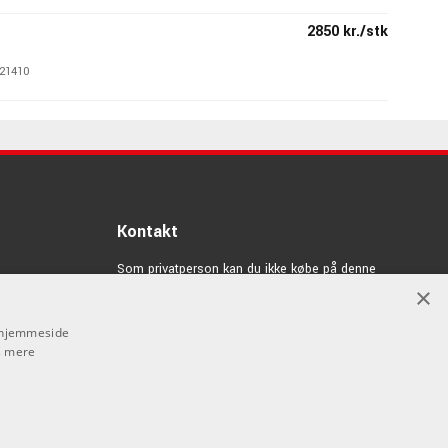
2850 kr./stk
21410
3295 kr./stk
21412
Kontakt
Som privatperson kan du ikke købe på denne
hjemmeside, alt salg foregår gennem vores forhandlere.
×
info@emnordic.dk
s hjemmeside
 mere