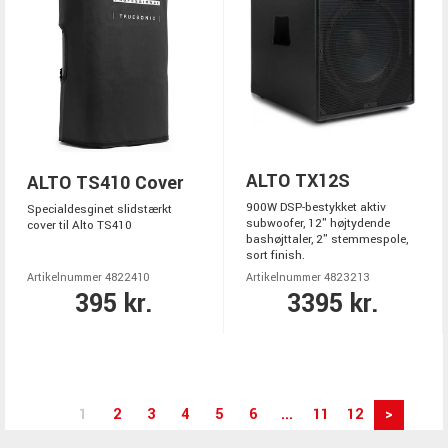
ALTO TX12S
ALTO TS410 Cover
900W DSP-bestykket aktiv
Specialdesginet slidstærkt
subwoofer, 12" højtydende
cover til Alto TS410
bashøjttaler, 2" stemmespole,
sort finish.
Artikelnummer 4822410
Artikelnummer 4823213
395 kr.
3395 kr.
1
2
3
4
5
6
...
11
12
>