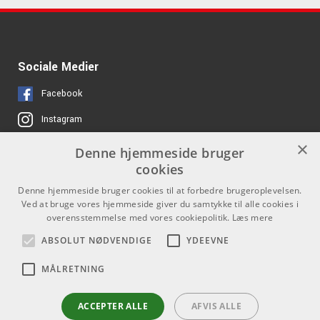
Sociale Medier
Facebook
Instagram
×
Denne hjemmeside bruger
Links
Kontakt
cookies
Job hos os
Som privatperson kan du ikke
Denne hjemmeside bruger cookies til at forbedre brugeroplevelsen.
købe på denne hjemmeside, alt
Ved at bruge vores hjemmeside giver du samtykke til alle cookies i
Om Os
salg foregår gennem vores
overensstemmelse med vores cookiepolitik.
Læs mere
forhandlere.
Agenturer
ABSOLUT NØDVENDIGE
YDEEVNE
info@emnordic.dk
Log ind
MÅLRETNING
GDPR & Cookies
ACCEPTER ALLE
AFVIS ALLE