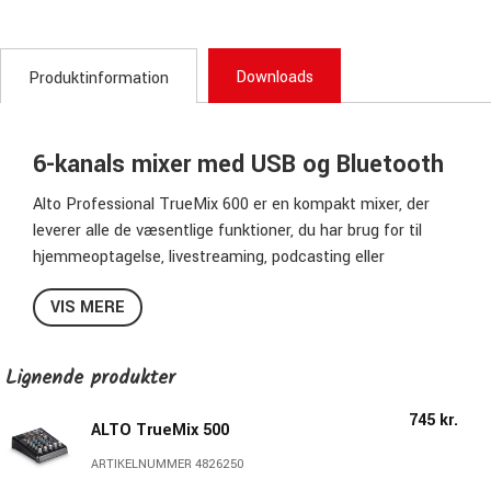
Downloads
Produktinformation
6-kanals mixer med USB og Bluetooth
Alto Professional TrueMix 600 er en kompakt mixer, der
leverer alle de væsentlige funktioner, du har brug for til
hjemmeoptagelse, livestreaming, podcasting eller
optræden. Der er en praktisk Bluetooth-kanal til nem
VIS MERE
streaming fra dine iOS/Android-enheder. Som noget unikt
for TrueMix-serien understøtter Bluetooth-kanalen også
feedbackfri telefonparring ved at benytte "mix-minus"-
Lignende produkter
teknologi.
745 kr.
ALTO TrueMix 500
Der er 6 analoge indgange med højt headroom som sikrer
minimal støj. Mikrofonindgangskanalerne tilbyder XLR-
ARTIKELNUMMER 4826250
indgange, der kan modtage såvel dynamiske som