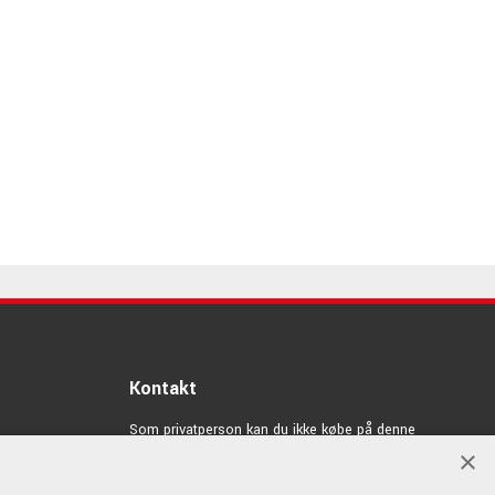
Kontakt
Som privatperson kan du ikke købe på denne
hjemmeside, alt salg foregår gennem vores forhandlere.
×
info@emnordic.dk