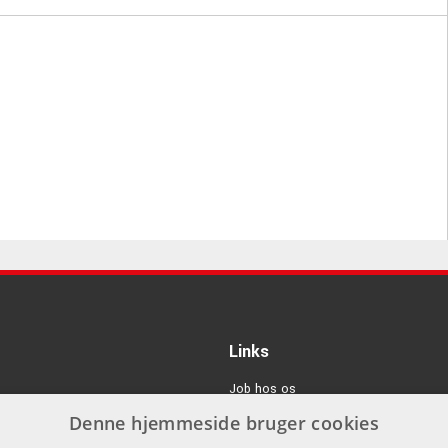
)
Links
Job hos os
Denne hjemmeside bruger cookies
Om Os