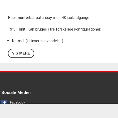
Rackmonterbar patchbay med 48 jackindgange.
19", 1 unit. Kan bruges i tre forskellige konfigurationer:
Normal (til insert-anvendelse)
Half normal (muliggør tapning af et signal til to destinationer
VIS MERE
Through
Balancerede tilslutninger
Sociale Medier
Facebook
Instagram