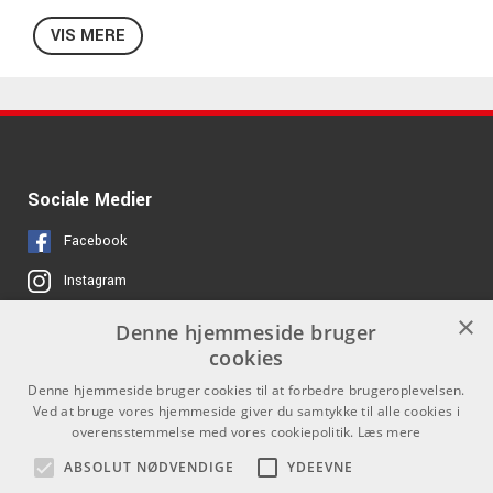
Ground lift
VIS MERE
Stereo/mono switch
Pad 20dB
Sociale Medier
Facebook
Instagram
×
Denne hjemmeside bruger
Links
Kontakt
cookies
Job hos os
Som privatperson kan du ikke
Denne hjemmeside bruger cookies til at forbedre brugeroplevelsen.
købe på denne hjemmeside, alt
Ved at bruge vores hjemmeside giver du samtykke til alle cookies i
Om Os
salg foregår gennem vores
overensstemmelse med vores cookiepolitik.
Læs mere
forhandlere.
Agenturer
ABSOLUT NØDVENDIGE
YDEEVNE