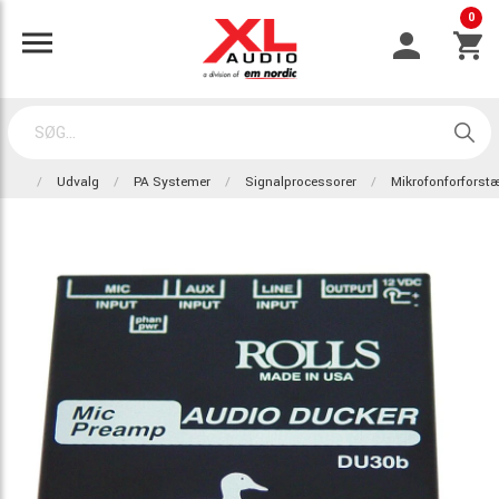
0
Udvalg
PA Systemer
Signalprocessorer
Mikrofonforforstæ