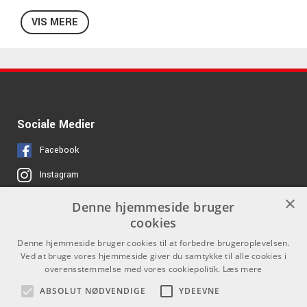
Volumekontrol og pad-omskifter på mikrofonindgangen
VIS MERE
XLR- og phonotilslutninger
12V phantom power
Drives af Rolls PS27E strømforsyning (ikke inkluderet)
Sociale Medier
Facebook
Instagram
×
Denne hjemmeside bruger
Links
Kontakt
cookies
Job hos os
Som privatperson kan du ikke
Denne hjemmeside bruger cookies til at forbedre brugeroplevelsen.
købe på denne hjemmeside, alt
Ved at bruge vores hjemmeside giver du samtykke til alle cookies i
Om Os
salg foregår gennem vores
overensstemmelse med vores cookiepolitik.
Læs mere
forhandlere.
Agenturer
ABSOLUT NØDVENDIGE
YDEEVNE