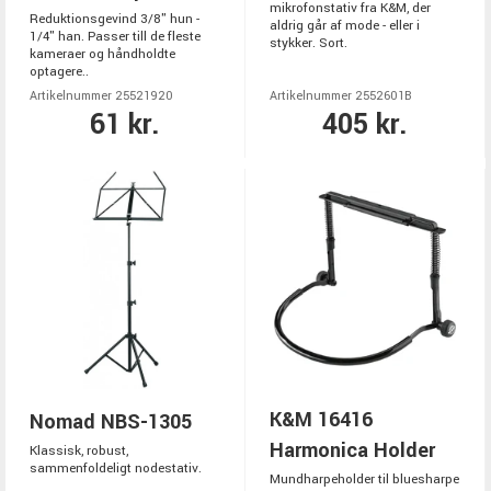
mikrofonstativ fra K&M, der
Reduktionsgevind 3/8" hun -
aldrig går af mode - eller i
1/4" han. Passer till de fleste
stykker. Sort.
kameraer og håndholdte
optagere..
Artikelnummer 25521920
Artikelnummer 2552601B
61 kr.
405 kr.
K&M 16416
Nomad NBS-1305
Harmonica Holder
Klassisk, robust,
sammenfoldeligt nodestativ.
Mundharpeholder til bluesharpe