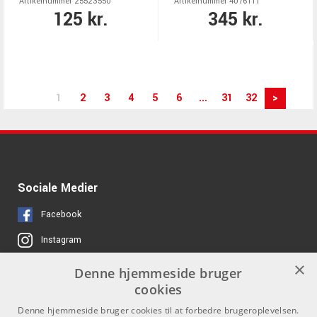
Artikelnummer 25523550
Artikelnummer 4076111
125 kr.
345 kr.
1
2
3
4
5
6
...
31
32
>
Sociale Medier
Facebook
Instagram
×
Denne hjemmeside bruger
Links
Kontakt
cookies
Job hos os
Som privatperson kan du ikke
Denne hjemmeside bruger cookies til at forbedre brugeroplevelsen.