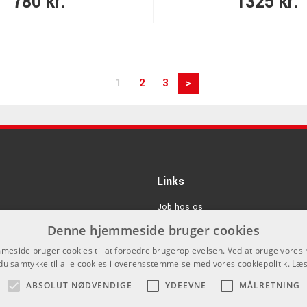
780 kr.
1325 kr.
1
2
3
>
Links
Job hos os
Denne hjemmeside bruger cookies
Om Os
eside bruger cookies til at forbedre brugeroplevelsen. Ved at bruge vore
Agenturer
du samtykke til alle cookies i overensstemmelse med vores cookiepolitik.
Læs
Log ind
ABSOLUT NØDVENDIGE
YDEEVNE
MÅLRETNING
GDPR & Cookies