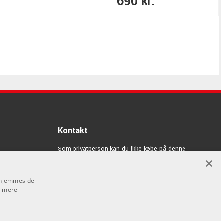
690 kr.
Kontakt
Som privatperson kan du ikke købe på denne
hjemmeside, alt salg foregår gennem vores forhandlere.
×
info@emnordic.dk
s hjemmeside
 mere