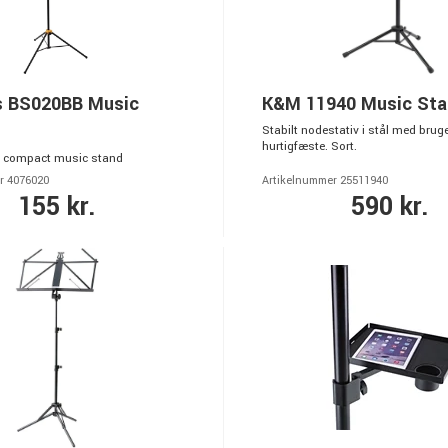
s BS020BB Music
K&M 11940 Music St
Stabilt nodestativ i stål med bruge
hurtigfæste. Sort.
d compact music stand
r 4076020
Artikelnummer 25511940
155 kr.
590 kr.