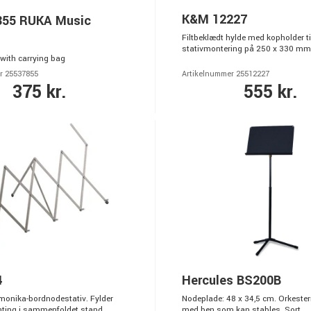
K&M 12227
55 RUKA Music
Filtbeklædt hylde med kopholder ti
stativmontering på 250 x 330 mm
with carrying bag
r 25537855
Artikelnummer 25512227
375 kr.
555 kr.
4
Hercules BS200B
rmonika-bordnodestativ. Fylder
Nodeplade: 48 x 34,5 cm. Orkeste
ting i sammenfoldet stand.
med ben som kan stables. Sort.