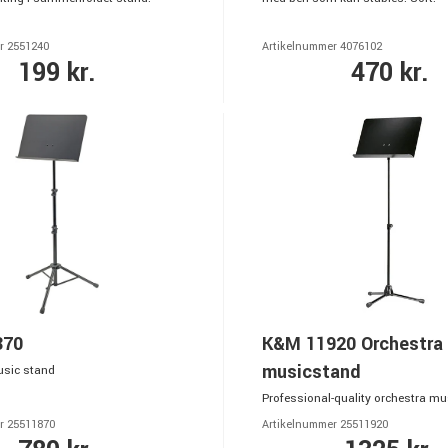
r 2551240
Artikelnummer 4076102
199 kr.
470 kr.
870
K&M 11920 Orchestra
musicstand
usic stand
Professional-quality orchestra m
r 25511870
Artikelnummer 25511920