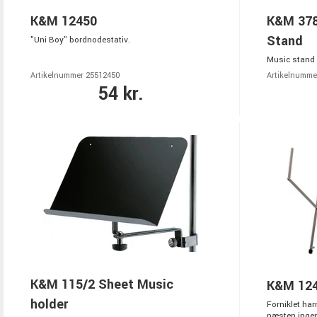
K&M 12450
K&M 378
Stand
"Uni Boy" bordnodestativ.
Music stand 
Artikelnummer 25512450
Artikelnumme
54 kr.
K&M 115/2 Sheet Music
K&M 12
holder
Forniklet ha
næsten ingen