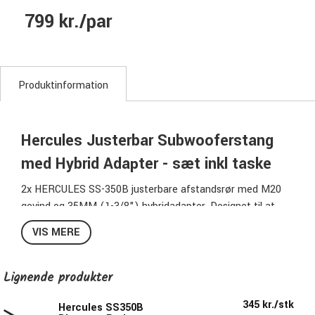
799 kr./par
Produktinformation
Hercules Justerbar Subwooferstang
med Hybrid Adapter - sæt inkl taske
2x HERCULES SS-350B justerbare afstandsrør med M20
gevind og 35MM (1-3/8") hybridadapter. Designet til at
understøtte en række forskellige subwoofere og højttalere,
VIS MERE
hvilket giver fleksibilitet og stabilitet til forskellige
konfigurationer og opsætninger. Afstandsrøret justeres fra
89 til 142 cm med en Power Lock mekanisme, som sikrer
Lignende produkter
pålidelig opsætning. Ideel til turnerende musikere,
345 kr./stk
Hercules SS350B
backlinere og udlejningsfirmaer. Fås også enkeltvis.