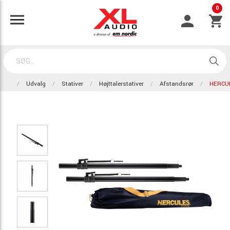
0
Udvalg
Stativer
Højttalerstativer
Afstandsrør
HERCU