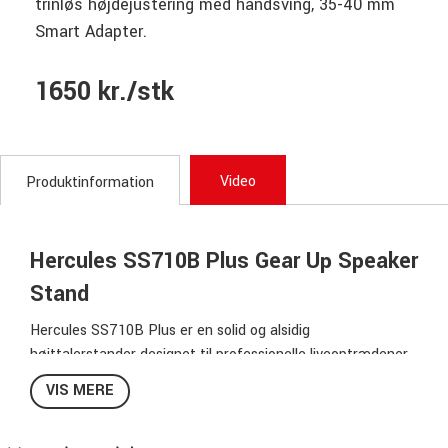
trinløs højdejustering med håndsving, 35-40 mm
Smart Adapter.
1650 kr./stk
Video
Produktinformation
Hercules SS710B Plus Gear Up Speaker
Stand
Hercules SS710B Plus er en solid og alsidig
højttalerstander designet til professionelle liveoptrædener,
installationer og events. Med Gear Up-system, EZ-adapter
VIS MERE
og justerbart nivelleringsben opnås høj stabilitet, sikkerhed
og nem højdejustering – selv på ujævne overflader.