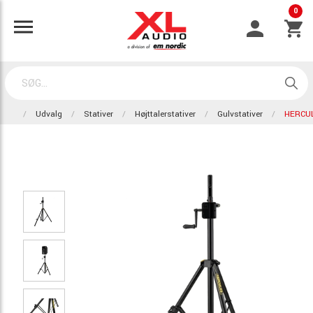
0
Udvalg
Stativer
Højttalerstativer
Gulvstativer
HERCU