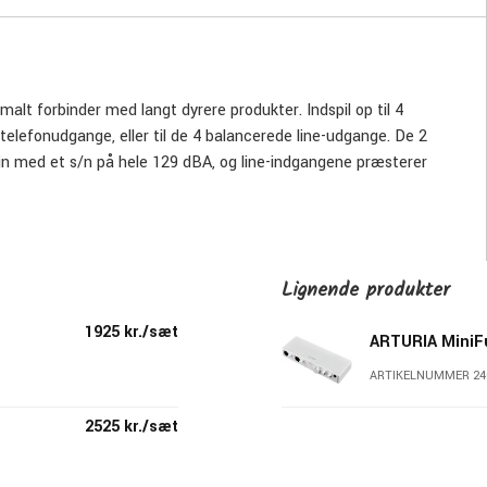
lt forbinder med langt dyrere produkter. Indspil op til 4
dtelefonudgange, eller til de 4 balancerede line-udgange. De 2
 gain med et s/n på hele 129 dBA, og line-indgangene præsterer
rer 110 dB dynamik på alle udgange. De to combo-stik på
instrument), så med MiniFuse 4 er du dækket ind uanset hvilke
Lignende produkter
1925 kr./sæt
ARTURIA MiniFu
ARTIKELNUMMER 24
2525 kr./sæt