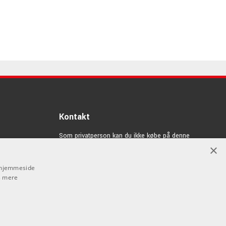
Kontakt
Som privatperson kan du ikke købe på denne
hjemmeside, alt salg foregår gennem vores forhandlere.
×
info@emnordic.dk
s hjemmeside
 mere