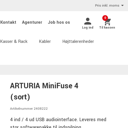
Pris inkl. moms
0
Kontakt
Agenturer
Job hos os
Log ind
Til kassen
Kasser & Rack
Kabler
Højttalerenheder
ARTURIA MiniFuse 4
(sort)
Artikelnummer 2408222
4 ind / 4 ud USB audiointerface. Leveres med
stor softwarepakke til indspilning,