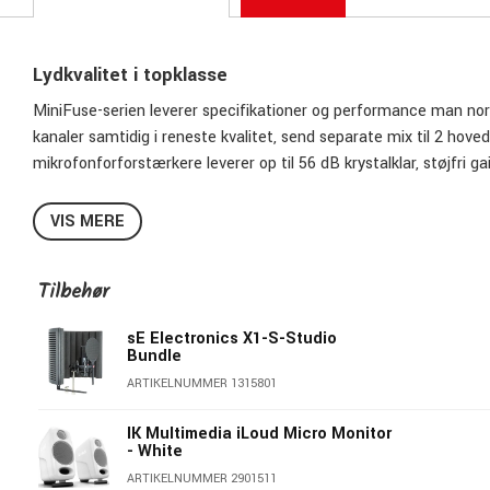
Lydkvalitet i topklasse
MiniFuse-serien leverer specifikationer og performance man norma
kanaler samtidig i reneste kvalitet, send separate mix til 2 hove
mikrofonforforstærkere leverer op til 56 dB krystalklar, støjfri
imponerende 100 dBA med et THD-N på -100 dB. MiniFuse 4 leve
fronten accepterer enten XLR (mikrofon), eller jack-stik (line/
VIS MERE
kilder, du ønsker at indspille.
Tilbehør
sE Electronics X1-S-Studio
Bundle
ARTIKELNUMMER 1315801
IK Multimedia iLoud Micro Monitor
- White
ARTIKELNUMMER 2901511