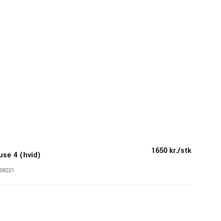
1650 kr./stk
se 4 (hvid)
08221