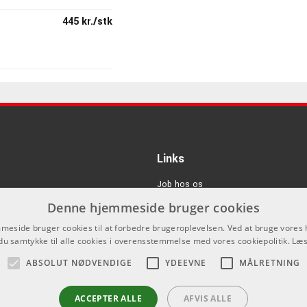
445 kr./stk
155 kr./stk
795 kr./stk
Links
Job hos os
115 kr./stk
Denne hjemmeside bruger cookies
Om Os
eside bruger cookies til at forbedre brugeroplevelsen. Ved at bruge vore
er, at den gode lyd også kan holde til at blive brugt. Det samme
Agenturer
du samtykke til alle cookies i overensstemmelse med vores cookiepolitik.
Læs
lde til mange års hårdt arbejde. Det gør MiniFuse ideel som
Log ind
305 kr./stk
ABSOLUT NØDVENDIGE
YDEEVNE
MÅLRETNING
GDPR & Cookies
ACCEPTER ALLE
AFVIS ALLE