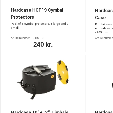
Hardcase HCP19 Cymbal
Hardcas
Protectors
Case
Pack of 5 cymbal protectors, 3 large and 2
Kombikasse. 
small.
etc. Indvend
- 203 mm.
Artikelnummer HC-HCP19
Artikelnumme
240 kr.
Hardcase 10"+12" Timbale
Hardcas