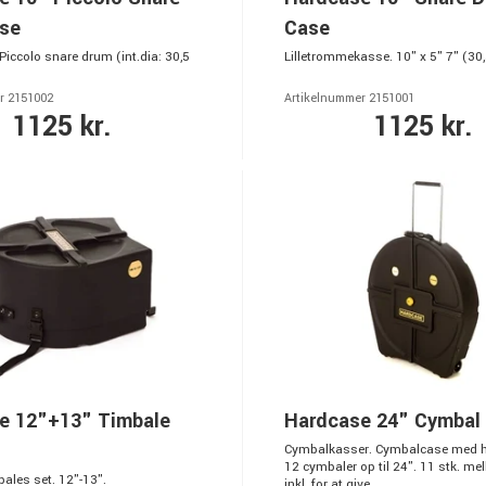
se
Case
Piccolo snare drum (int.dia: 30,5
Lilletrommekasse. 10" x 5" 7" (30
r 2151002
Artikelnummer 2151001
1125 kr.
1125 kr.
e 12"+13" Timbale
Hardcase 24" Cymbal
Cymbalkasser. Cymbalcase med hju
12 cymbaler op til 24". 11 stk. me
ales set. 12"-13".
inkl. for at give...