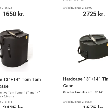
r 2156123
Artikelnummer 2152409
1650 kr.
2725 kr.
Hardcase 13"+14" Ti
e 13"+14" Tom Tom
Case
Case
Case for Timbales set. 13"-14".
or two Tom Toms. 13" and 14"
: 43,9 cm).
r 2151314
Artikelnummer 2156134