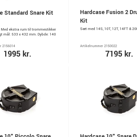
Hardcase Fusion 2 D
e Standard Snare Kit
Kit
Sæt med 14S, 10T, 12T, 14FT & 20
Med ekstra rum til trommestikker
igt mål: 533 x 432 mm. Dybde: 140
r 2156014
Artikelnummer 2150022
1995 kr.
7195 kr.
e 10" Piccolo Snare
Hardcase 10" Snare 