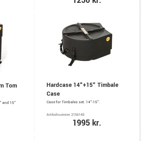
1250 kr.
Hardcase 14"+15" Timbale
om Tom
Case
Case for Timbales set. 14"-15".
" and 15"
Artikelnummer 2156145
1995 kr.