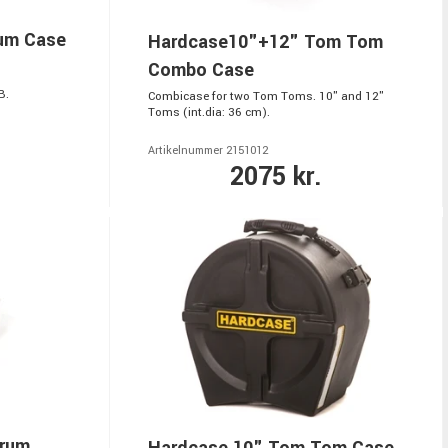
rum Case
Hardcase10"+12" Tom Tom
Combo Case
B.
Combicase for two Tom Toms. 10" and 12"
Toms (int.dia: 36 cm).
Artikelnummer 2151012
2075 kr.
Drum
Hardcase 10" Tom Tom Case