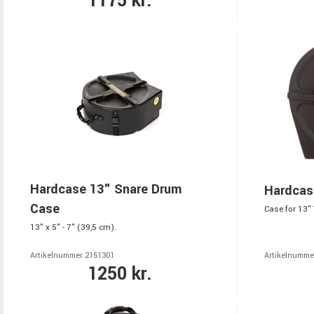
1175 kr.
Hardcase 13" Snare Drum
Hardcas
Case
Case for 13" 
13" x 5" - 7" (39,5 cm).
Artikelnummer 2151301
Artikelnumme
1250 kr.