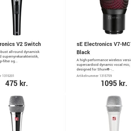
ronics V2 Switch
sE Electronics V7-M
Black
obust all-round dynamisk
 supernyrekarakteristik,
A high-performance wireless versi
filter og...
supercardioid dynamic vocal mic, 
designed for Shure® -...
r 1315201
Artikelnummer 1315759
475 kr.
1095 kr.