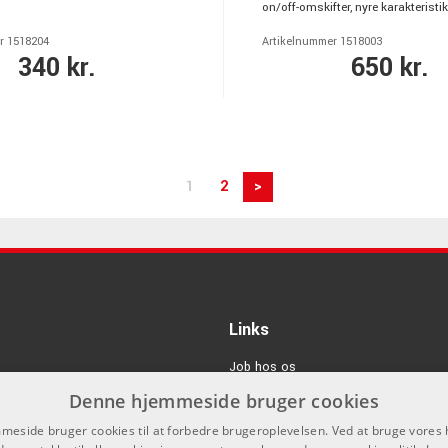
on/off-omskifter, nyre karakteristik
r 1518204
Artikelnummer 1518003
340 kr.
650 kr.
1
2
>
Links
Job hos os
Denne hjemmeside bruger cookies
Om Os
eside bruger cookies til at forbedre brugeroplevelsen. Ved at bruge vore
Agenturer