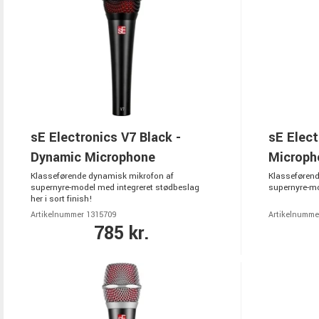
sE Electronics V7 Black -
sE Elect
Dynamic Microphone
Microph
Klasseførende dynamisk mikrofon af
Klasseførend
supernyre-model med integreret stødbeslag
supernyre-mo
her i sort finish!
Artikelnummer 1315709
Artikelnumme
785 kr.