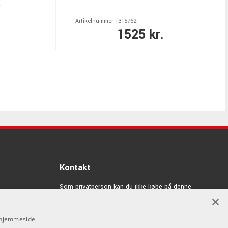
.
Artikelnummer 1315762
1525 kr.
Kontakt
Som privatperson kan du ikke købe på denne
hjemmeside, alt salg foregår gennem vores forhandlere.
×
info@emnordic.dk
s hjemmeside