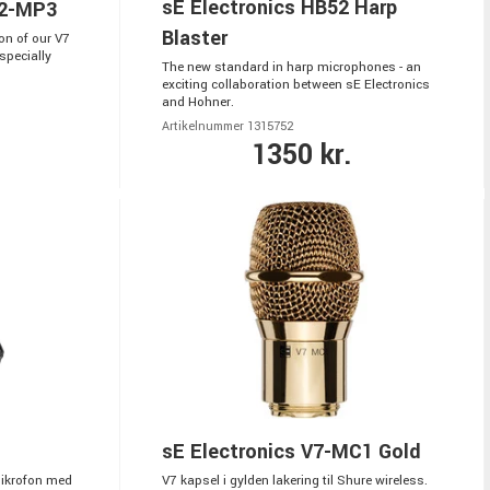
sE Electronics HB52 Harp
C2-MP3
Blaster
on of our V7
specially
The new standard in harp microphones - an
exciting collaboration between sE Electronics
and Hohner.
Artikelnummer 1315752
1350 kr.
sE Electronics V7-MC1 Gold
ikrofon med
V7 kapsel i gylden lakering til Shure wireless.