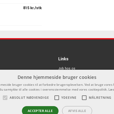
815 kr./stk
145 kr./stk
199 kr./stk
Links
Job hos os
190 kr./stk
Denne hjemmeside bruger cookies
Om Os
eside bruger cookies til at forbedre brugeroplevelsen. Ved at bruge vore
Agenturer
du samtykke til alle cookies i overensstemmelse med vores cookiepolitik.
Læs
Log ind
ABSOLUT NØDVENDIGE
YDEEVNE
MÅLRETNING
GDPR & Cookies
ACCEPTER ALLE
AFVIS ALLE