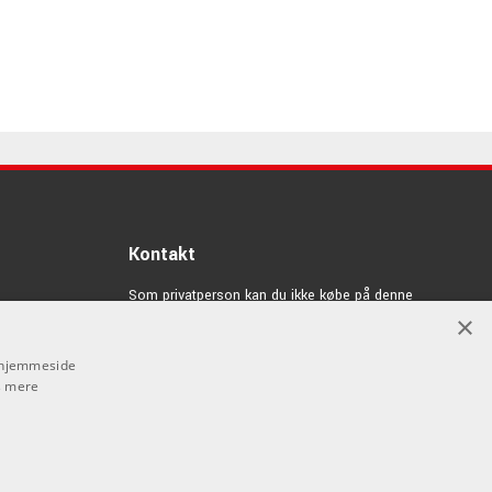
Kontakt
Som privatperson kan du ikke købe på denne
hjemmeside, alt salg foregår gennem vores forhandlere.
×
info@emnordic.dk
s hjemmeside
 mere