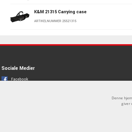
K&M 21315 Carrying case
ARTIKELNUMMER 25521315
K&M 16027 Drink holder
»Biobased«
ARTIKELNUMMER 25516027
K&M 16022 Drink Holder
Sociale Medier
ARTIKELNUMMER 25516022
Facebook
K&M 21421 Microphone bag
Instagram
Denne hjemm
ARTIKELNUMMER 25521421
giver 